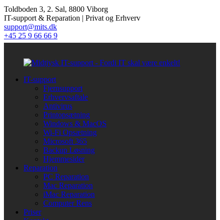
Toldboden 3, 2. Sal, 8800 Viborg
IT-support & Reparation | Privat og Erhverv
support@mits.dk
+45 25 9 66 66 9
IT-support
Fjernsupport
Erhvervsaftale
Antivirus
Printopsætning
Windows & MacOS
Wi-Fi Opsætning
Microsoft 365
Backup Løsning
Hjemmesider
Reparation
PC Reparation
Mac Reparation
iMac Reparation
Computer Rens
Priser