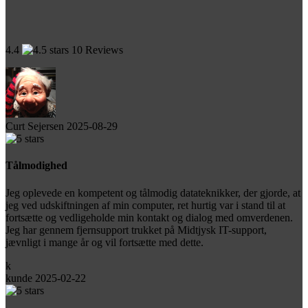
4.4
10 Reviews
Curt Sejersen
2025-08-29
Tålmodighed
Jeg oplevede en kompetent og tålmodig datateknikker, der gjorde, at
jeg ved udskiftningen af min computer, ret hurtig var i stand til at
fortsætte og vedligeholde min kontakt og dialog med omverdenen.
Jeg har gennem fjernsupport trukket på Midtjysk IT-support,
jævnligt i mange år og vil fortsætte med dette.
k
kunde
2025-02-22