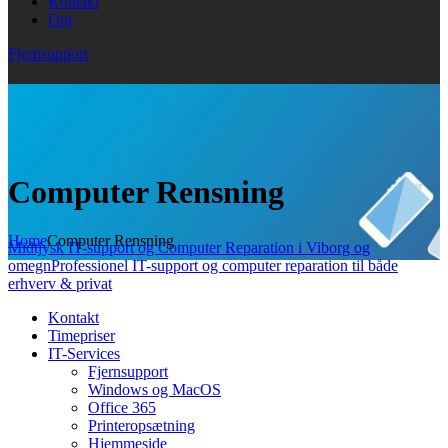
Kontakt
Om
Fjernsupport
Computer Rensning
Home
Computer Rensning
Midtjysk IT-support og Computer Reparation i Viborg og
omegn
Professionel IT-support og computer reparation til både
erhverv & privat
Kontakt
Timepriser
IT-Services
Fjernsupport
Windows og MacOS
Office 365
Printeropsætning
Hjemmeside