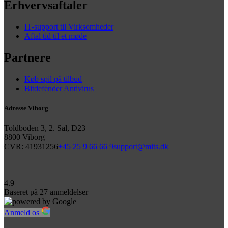
Erhvervsaftaler
IT-support til Virksomheder
Aftal tid til et møde
Partnere
Køb spil på tilbud
Bitdefender Antivirus
Adresse Viborg
Toldboden 3, 2. Sal, D23
8800 Viborg
CVR: 41931256
+45 25 9 66 66 9
support@mits.dk
4.9
Baseret på
27
anmeldelser
Anmeld os