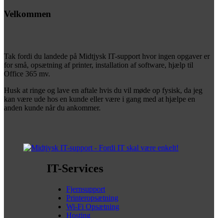
Velkommen
Tak fordi du landede på Midtjysk IT-support hvor ingen opgaver er
for små, opsætning af printer, installation af software, hjælp til
Office 365 mv.
Husk at ringe og lave en aftale hvis du vil møde op fysisk, da jeg
kan være ude hos en kunde eller være i gang med at hjælpe en
anden kunde når du ankommer.
IT-Services
Fjernsupport
Printeropsætning
Wi-Fi Opsætning
Hosting