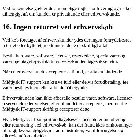
Ved forsendelse gælder de almindelige regler for levering og risiko
afhængigt af, om kunden er privatkunde eller erhvervskunde.
16. Ingen returret ved erhvervskøb
Ved køb foretaget af erhvervskunder ydes der ingen fortrydelsesret,
returret eller bytteret, medmindre dette er skriftligt aftalt.
Bestilt hardware, software, licenser, reservedele, specialvarer og
varer hjemtaget specifikt til erhvervskunden tages ikke retur.
Når en erhvervskunde accepterer et tilbud, er aftalen bindende.
Midtjysk IT-support kan kræve fuld eller delvis forudbetaling, før
varer bestilles hjem eller arbejde påbegyndes.
Erhvervskunden kan ikke afbestille bestilte varer, software, licenser,
reservedele eller ydelser, efter tilbuddet er accepteret, medmindre
Midtjysk IT-support skriftligt accepterer dette.
Hvis Midtjysk IT-support undtagelsesvist accepterer annullering
eller returnering ved erhvervskøb, kan der fratrækkes omkostninger
til fragt, leverandørgebyrer, administration, værdiforringelse og
allerede udført arbejde.