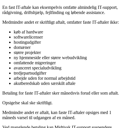
En fast IT-aftale kan eksempelvis omfatte almindelig IT-support,
rådgivning, driftshjælp, fejlfinding og løbende assistance.
Medmindre andet er skriftligt aftalt, omfatter faste IT-aftaler ikke:
køb af hardware
softwarelicenser
hostingudgifter
domæner
større projekter
ny hjemmeside eller større webudvikling
omfattende migreringer
avanceret specialudvikling
tredjepartsudgifter
arbejde uden for normal arbejdstid
akutberedskab uden særskilt aftale
Betaling for faste IT-aftaler sker månedsvis forud eller som aftalt.
Opsigelse skal ske skriftligt.
Medmindre andet er aftalt, kan faste IT-aftaler opsiges med 1
måneds varsel til udgangen af en måned.
Ved manglende betaling kan Midtjysk IT-support suspendere