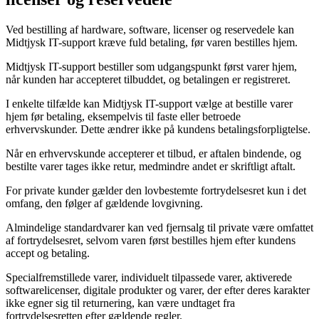
Ved bestilling af hardware, software, licenser og reservedele kan
Midtjysk IT-support kræve fuld betaling, før varen bestilles hjem.
Midtjysk IT-support bestiller som udgangspunkt først varer hjem,
når kunden har accepteret tilbuddet, og betalingen er registreret.
I enkelte tilfælde kan Midtjysk IT-support vælge at bestille varer
hjem før betaling, eksempelvis til faste eller betroede
erhvervskunder. Dette ændrer ikke på kundens betalingsforpligtelse.
Når en erhvervskunde accepterer et tilbud, er aftalen bindende, og
bestilte varer tages ikke retur, medmindre andet er skriftligt aftalt.
For private kunder gælder den lovbestemte fortrydelsesret kun i det
omfang, den følger af gældende lovgivning.
Almindelige standardvarer kan ved fjernsalg til private være omfattet
af fortrydelsesret, selvom varen først bestilles hjem efter kundens
accept og betaling.
Specialfremstillede varer, individuelt tilpassede varer, aktiverede
softwarelicenser, digitale produkter og varer, der efter deres karakter
ikke egner sig til returnering, kan være undtaget fra
fortrydelsesretten efter gældende regler.