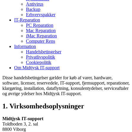
Antivirus
Backup
Erhvervspakker
IT-Reparation
PC Reparation
Mac Reparation
iMac Reparation
Computer Rens
Information
Handelsbetingelser
Privatlivspolitik
Cookiepolitik
Om Midtjysk IT-support
Disse handelsbetingelser gælder for køb af varer, hardware,
software, licenser, reservedele, IT-support, fjernsupport, reparationer,
klargøring, installation, dataflytning, konsulentydelser, serviceaftaler
og øvrige ydelser hos Midtjysk IT-support.
1. Virksomhedsoplysninger
Midtjysk IT-support
Toldboden 3, 2. sal
8800 Viborg