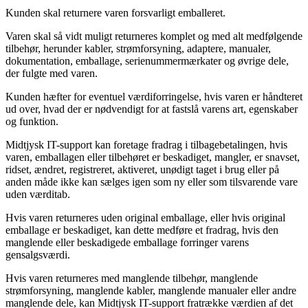
Kunden skal returnere varen forsvarligt emballeret.
Varen skal så vidt muligt returneres komplet og med alt medfølgende
tilbehør, herunder kabler, strømforsyning, adaptere, manualer,
dokumentation, emballage, serienummermærkater og øvrige dele,
der fulgte med varen.
Kunden hæfter for eventuel værdiforringelse, hvis varen er håndteret
ud over, hvad der er nødvendigt for at fastslå varens art, egenskaber
og funktion.
Midtjysk IT-support kan foretage fradrag i tilbagebetalingen, hvis
varen, emballagen eller tilbehøret er beskadiget, mangler, er snavset,
ridset, ændret, registreret, aktiveret, unødigt taget i brug eller på
anden måde ikke kan sælges igen som ny eller som tilsvarende vare
uden værditab.
Hvis varen returneres uden original emballage, eller hvis original
emballage er beskadiget, kan dette medføre et fradrag, hvis den
manglende eller beskadigede emballage forringer varens
gensalgsværdi.
Hvis varen returneres med manglende tilbehør, manglende
strømforsyning, manglende kabler, manglende manualer eller andre
manglende dele, kan Midtjysk IT-support fratrække værdien af det