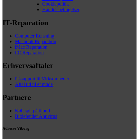
Cookiepolitik
Handelsbetingelser
IT-Reparation
Computer Rensning
Macbook Reparation
iMac Reparation
PC Reparation
Erhvervsaftaler
IT-support til Virksomheder
Aftal tid til et møde
Partnere
Køb spil på tilbud
Bitdefender Antivirus
Adresse Viborg