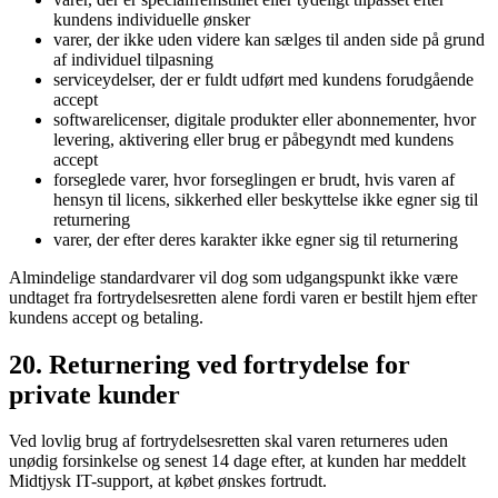
kundens individuelle ønsker
varer, der ikke uden videre kan sælges til anden side på grund
af individuel tilpasning
serviceydelser, der er fuldt udført med kundens forudgående
accept
softwarelicenser, digitale produkter eller abonnementer, hvor
levering, aktivering eller brug er påbegyndt med kundens
accept
forseglede varer, hvor forseglingen er brudt, hvis varen af
hensyn til licens, sikkerhed eller beskyttelse ikke egner sig til
returnering
varer, der efter deres karakter ikke egner sig til returnering
Almindelige standardvarer vil dog som udgangspunkt ikke være
undtaget fra fortrydelsesretten alene fordi varen er bestilt hjem efter
kundens accept og betaling.
20. Returnering ved fortrydelse for
private kunder
Ved lovlig brug af fortrydelsesretten skal varen returneres uden
unødig forsinkelse og senest 14 dage efter, at kunden har meddelt
Midtjysk IT-support, at købet ønskes fortrudt.