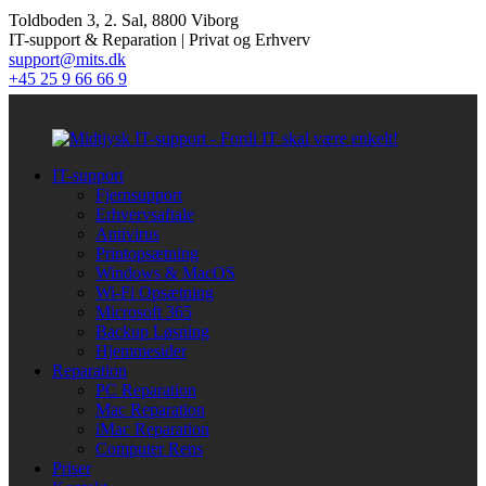
Toldboden 3, 2. Sal, 8800 Viborg
IT-support & Reparation | Privat og Erhverv
support@mits.dk
+45 25 9 66 66 9
IT-support
Fjernsupport
Erhvervsaftale
Antivirus
Printopsætning
Windows & MacOS
Wi-Fi Opsætning
Microsoft 365
Backup Løsning
Hjemmesider
Reparation
PC Reparation
Mac Reparation
iMac Reparation
Computer Rens
Priser