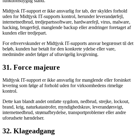
funktionsdygtig stand.
Midtjysk IT-support er ikke ansvarlig for tab, der skyldes forhold
uden for Midtjysk IT-supports kontrol, herunder leverandørfejl,
internetnedbrud, tredjepartssoftware, hardwarefejl, virus, malware,
hacking, brugerfejl, manglende backup eller ændringer foretaget af
kunden eller tredjepart.
For erhvervskunder er Midtjysk IT-supports ansvar begrænset til det
beløb, kunden har betalt for den konkrete ydelse eller vare,
medmindre andet følger af ufravigelig lovgivning.
31. Force majeure
Midtjysk IT-support er ikke ansvarlig for manglende eller forsinket
levering som følge af forhold uden for virksomhedens rimelige
kontrol.
Dette kan blandt andet omfatte sygdom, nedbrud, strejke, lockout,
brand, krig, naturkatastrofer, myndighedskrav, leverandørsvigt,
internetnedbrud, strømafbrydelse, transportproblemer eller andre
uforudsete hændelser.
32. Klageadgang