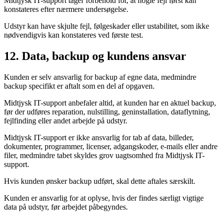
Midtjysk IT-support tager forbehold for, at nogle fejl først kan
konstateres efter nærmere undersøgelse.
Udstyr kan have skjulte fejl, følgeskader eller ustabilitet, som ikke
nødvendigvis kan konstateres ved første test.
12. Data, backup og kundens ansvar
Kunden er selv ansvarlig for backup af egne data, medmindre
backup specifikt er aftalt som en del af opgaven.
Midtjysk IT-support anbefaler altid, at kunden har en aktuel backup,
før der udføres reparation, nulstilling, geninstallation, dataflytning,
fejlfinding eller andet arbejde på udstyr.
Midtjysk IT-support er ikke ansvarlig for tab af data, billeder,
dokumenter, programmer, licenser, adgangskoder, e-mails eller andre
filer, medmindre tabet skyldes grov uagtsomhed fra Midtjysk IT-
support.
Hvis kunden ønsker backup udført, skal dette aftales særskilt.
Kunden er ansvarlig for at oplyse, hvis der findes særligt vigtige
data på udstyr, før arbejdet påbegyndes.