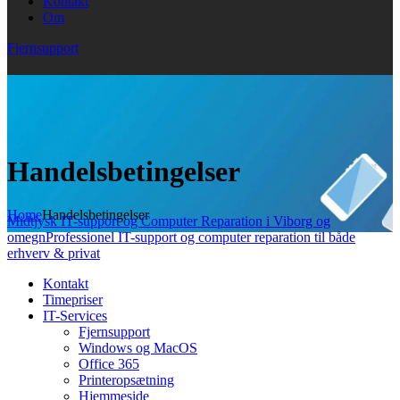
Kontakt
Om
Fjernsupport
Handelsbetingelser
Home
Handelsbetingelser
Midtjysk IT-support og Computer Reparation i Viborg og
omegn
Professionel IT-support og computer reparation til både
erhverv & privat
Kontakt
Timepriser
IT-Services
Fjernsupport
Windows og MacOS
Office 365
Printeropsætning
Hjemmeside