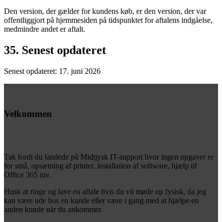
Den version, der gælder for kundens køb, er den version, der var
offentliggjort på hjemmesiden på tidspunktet for aftalens indgåelse,
medmindre andet er aftalt.
35. Senest opdateret
Senest opdateret: 17. juni 2026
Velkommen
Tak fordi du landede på Midtjysk IT-support hvor ingen opgaver er
for små, opsætning af printer, installation af software, hjælp til
Office 365 mv.
Husk at ringe og lave en aftale hvis du vil møde op fysisk, da jeg
kan være ude hos en kunde eller være i gang med at hjælpe en
anden kunde når du ankommer.