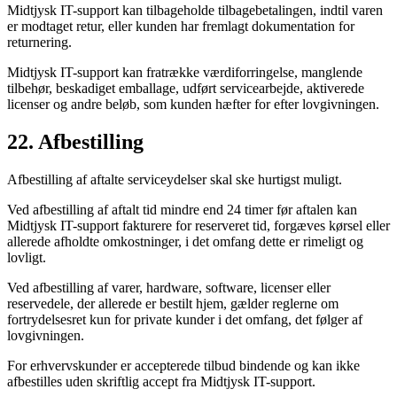
Midtjysk IT-support kan tilbageholde tilbagebetalingen, indtil varen
er modtaget retur, eller kunden har fremlagt dokumentation for
returnering.
Midtjysk IT-support kan fratrække værdiforringelse, manglende
tilbehør, beskadiget emballage, udført servicearbejde, aktiverede
licenser og andre beløb, som kunden hæfter for efter lovgivningen.
22. Afbestilling
Afbestilling af aftalte serviceydelser skal ske hurtigst muligt.
Ved afbestilling af aftalt tid mindre end 24 timer før aftalen kan
Midtjysk IT-support fakturere for reserveret tid, forgæves kørsel eller
allerede afholdte omkostninger, i det omfang dette er rimeligt og
lovligt.
Ved afbestilling af varer, hardware, software, licenser eller
reservedele, der allerede er bestilt hjem, gælder reglerne om
fortrydelsesret kun for private kunder i det omfang, det følger af
lovgivningen.
For erhvervskunder er accepterede tilbud bindende og kan ikke
afbestilles uden skriftlig accept fra Midtjysk IT-support.