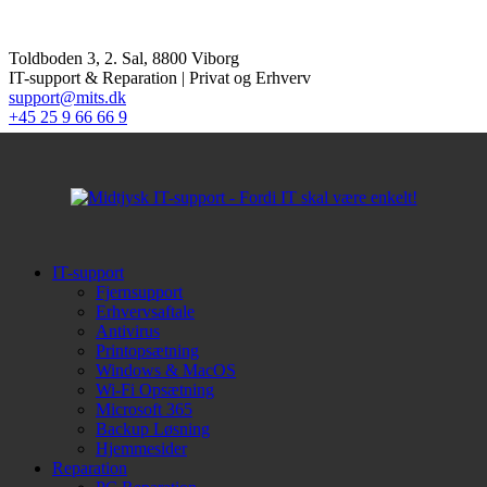
Toldboden 3, 2. Sal, 8800 Viborg
IT-support & Reparation | Privat og Erhverv
support@mits.dk
+45 25 9 66 66 9
IT-support
Fjernsupport
Erhvervsaftale
Antivirus
Printopsætning
Windows & MacOS
Wi-Fi Opsætning
Microsoft 365
Backup Løsning
Hjemmesider
Reparation