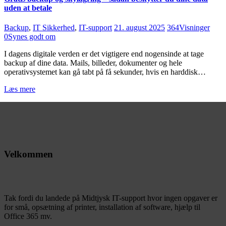
uden at betale
Backup
,
IT Sikkerhed
,
IT-support
21. august 2025
364
Visninger
0
Synes godt om
I dagens digitale verden er det vigtigere end nogensinde at tage
backup af dine data. Mails, billeder, dokumenter og hele
operativsystemet kan gå tabt på få sekunder, hvis en harddisk…
Læs mere
Velkommen
Tak fordi du landede på Midtjysk IT-support hvor ingen opgaver er
for små, opsætning af printer, installation af software, hjælp til
Office 365 mv.