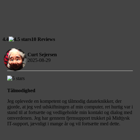
4.4
10 Reviews
Curt Sejersen
2025-08-29
Tålmodighed
Jeg oplevede en kompetent og tålmodig datateknikker, der
gjorde, at jeg ved udskiftningen af min computer, ret hurtig var i
stand til at fortsætte og vedligeholde min kontakt og dialog med
omverdenen. Jeg har gennem fjernsupport trukket på Midtjysk
IT-support, jævnligt i mange år og vil fortsætte med dette.