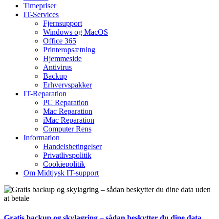
Timepriser
IT-Services
Fjernsupport
Windows og MacOS
Office 365
Printeropsætning
Hjemmeside
Antivirus
Backup
Erhvervspakker
IT-Reparation
PC Reparation
Mac Reparation
iMac Reparation
Computer Rens
Information
Handelsbetingelser
Privatlivspolitik
Cookiepolitik
Om Midtjysk IT-support
Gratis backup og skylagring – sådan beskytter du dine data