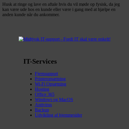
Husk at ringe og lave en aftale hvis du vil møde op fysisk, da jeg
kan være ude hos en kunde eller være i gang med at hjælpe en
anden kunde når du ankommer.
IT-Services
Fjernsupport
Printeropsætning
Wi-Fi Opsætning
Hosting
Office 365
Windows og MacOS
Antivirus
Backup
Udvikling af hjemmesider