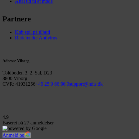
Aftal tid til et møde
Partnere
Køb spil på tilbud
Bitdefender Antivirus
Adresse Viborg
Toldboden 3, 2. Sal, D23
8800 Viborg
CVR: 41931256
+45 25 9 66 66 9
support@mits.dk
4.9
Baseret på
27
anmeldelser
Anmeld os