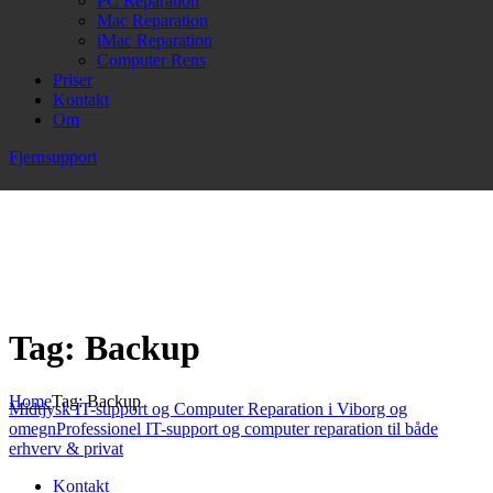
PC Reparation
Mac Reparation
iMac Reparation
Computer Rens
Priser
Kontakt
Om
Fjernsupport
Tag: Backup
Home
Tag: Backup
Midtjysk IT-support og Computer Reparation i Viborg og
omegn
Professionel IT-support og computer reparation til både
erhverv & privat
Kontakt