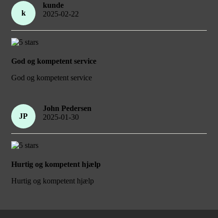
kunde
k
2025-02-22
God og kompetent service
God og kompetent service
John Pedersen
JP
2025-01-30
Hurtig og kompetent hjælp
Hurtig og kompetent hjælp