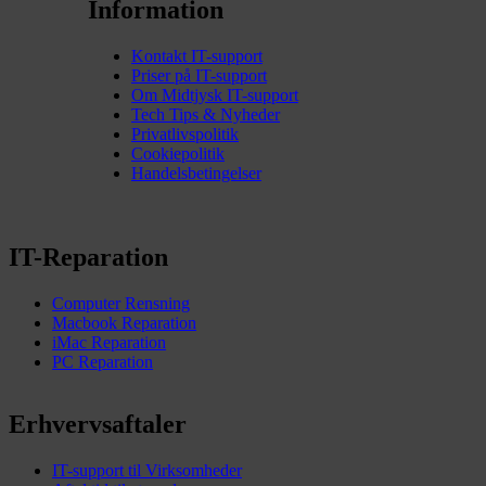
Information
Kontakt IT-support
Priser på IT-support
Om Midtjysk IT-support
Tech Tips & Nyheder
Privatlivspolitik
Cookiepolitik
Handelsbetingelser
IT-Reparation
Computer Rensning
Macbook Reparation
iMac Reparation
PC Reparation
Erhvervsaftaler
IT-support til Virksomheder