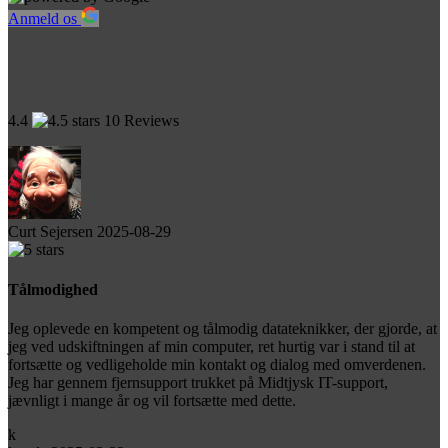
Anmeld os
4.4
10 Reviews
Curt Sejersen
2025-08-29
Tålmodighed
Jeg oplevede en kompetent og tålmodig datateknikker, der gjorde, at
jeg ved udskiftningen af min computer, ret hurtig var i stand til at
fortsætte og vedligeholde min kontakt og dialog med omverdenen.
Jeg har gennem fjernsupport trukket på Midtjysk IT-support,
jævnligt i mange år og vil fortsætte med dette.
k