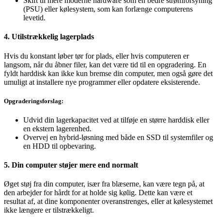
Skift til mere moderne hardware som en bedre strømforsyning
(PSU) eller kølesystem, som kan forlænge computerens
levetid.
4. Utilstrækkelig lagerplads
Hvis du konstant løber tør for plads, eller hvis computeren er
langsom, når du åbner filer, kan det være tid til en opgradering. En
fyldt harddisk kan ikke kun bremse din computer, men også gøre det
umuligt at installere nye programmer eller opdatere eksisterende.
Opgraderingsforslag:
Udvid din lagerkapacitet ved at tilføje en større harddisk eller
en ekstern lagerenhed.
Overvej en hybrid-løsning med både en SSD til systemfiler og
en HDD til opbevaring.
5. Din computer støjer mere end normalt
Øget støj fra din computer, især fra blæserne, kan være tegn på, at
den arbejder for hårdt for at holde sig kølig. Dette kan være et
resultat af, at dine komponenter overanstrenges, eller at kølesystemet
ikke længere er tilstrækkeligt.