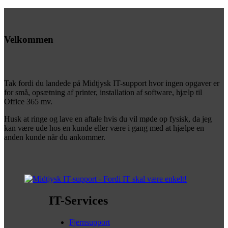
Velkommen
Tak fordi du landede på Midtjysk IT-support hvor ingen opgaver er
for små, opsætning af printer, installation af software, hjælp til
Office 365 mv.
Husk at ringe og lave en aftale hvis du vil møde op fysisk, da jeg
kan være ude hos en kunde eller være i gang med at hjælpe en
anden kunde når du ankommer.
IT-Services
Fjernsupport