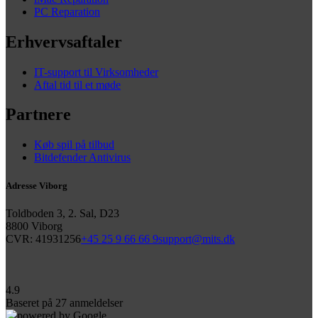
PC Reparation
Erhvervsaftaler
IT-support til Virksomheder
Aftal tid til et møde
Partnere
Køb spil på tilbud
Bitdefender Antivirus
Adresse Viborg
Toldboden 3, 2. Sal, D23
8800 Viborg
CVR: 41931256
+45 25 9 66 66 9
support@mits.dk
4.9
Baseret på
27
anmeldelser