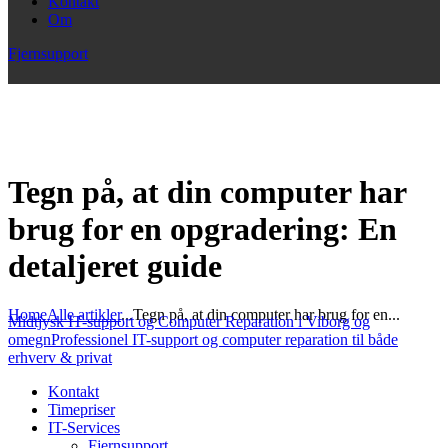
Kontakt
Om
Fjernsupport
Tegn på, at din computer har
brug for en opgradering: En
detaljeret guide
Home
Alle artikler
...
Tegn på, at din computer har brug for en...
Midtjysk IT-support og Computer Reparation i Viborg og
omegn
Professionel IT-support og computer reparation til både
erhverv & privat
Kontakt
Timepriser
IT-Services
Fjernsupport