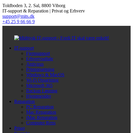
Toldboden 3, 2. Sal, 8800 Viborg
IT-support & Reparation | Privat og Erhverv
support@mits.dk
+45 25 9 66 66 9
IT-support
Fjernsupport
Erhvervsaftale
Antivirus
Printopsætning
Windows & MacOS
Wi-Fi Opsætning
Microsoft 365
Backup Løsning
Hjemmesider
Reparation
PC Reparation
Mac Reparation
iMac Reparation
Computer Rens
Priser