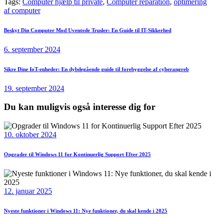
Tags:
Computer hjælp til private
,
Computer reparation
,
optimering
af computer
Indlægsnavigation
Previous
Beskyt Din Computer Mod Uventede Trusler: En Guide til IT-Sikkerhed
post:
6. september 2024
Next
Sikre Dine IoT-enheder: En dybdegående guide til forebyggelse af cyberangreb
post:
19. september 2024
Du kan muligvis også interesse dig for
10. oktober 2024
Opgrader til Windows 11 for Kontinuerlig Support Efter 2025
12. januar 2025
Nyeste funktioner i Windows 11: Nye funktioner, du skal kende i 2025