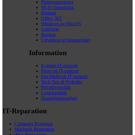
Printeropsætning
Wi-Fi Opsætning
Hosting
Office 365
Windows og MacOS
Antivirus
Backup
Udvikling af hjemmesider
Information
Kontakt IT-support
Priser på IT-support
Om Midtjysk IT-support
Tech Tips & Nyheder
Privatlivspolitik
Cookiepolitik
Handelsbetingelser
IT-Reparation
Computer Rensning
Macbook Reparation
iMac Reparation