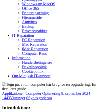
Windows og MacOS
Office 365
Printeropsætning
Hjemmeside
Antivirus
Backup
Erhvervspakker
IT-Reparation
PC Reparation
Mac Reparation
iMac Reparation
Computer Rens
Information
Handelsbetingelser
Privatlivspolitik
Cookiepolitik
Om Midtjysk IT-support
Applikationer
,
Computer Optimering
9. september 2024
1443
Visninger
0
Synes godt om
Introduktion: