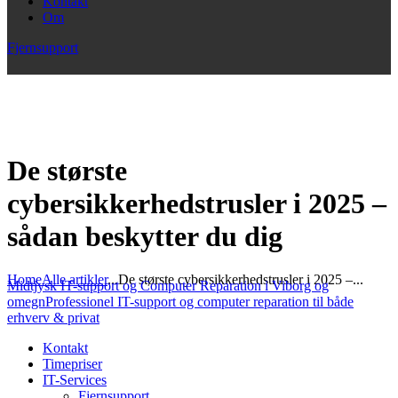
Kontakt
Om
Fjernsupport
De største
cybersikkerhedstrusler i 2025 –
sådan beskytter du dig
Home
Alle artikler
...
De største cybersikkerhedstrusler i 2025 –...
Midtjysk IT-support og Computer Reparation i Viborg og
omegn
Professionel IT-support og computer reparation til både
erhverv & privat
Kontakt
Timepriser
IT-Services
Fjernsupport