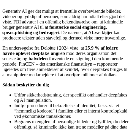
Generativ AI gør det muligt at fremstille overbevisende billeder,
videoer og lydklip af personer, som aldrig har udtalt eller gjort det
viste. FBI advarer i en offentlig bekendtgørelse om, at kriminelle
bruger generativ AI til at
forstærke social engineering,
spear‑phishing og bedrageri
. De nævner, at AI‑værktøjer kan
producere tekster uden stavefejl og dermed virke mere troværdige.
En undersøgelse fra Deloitte i 2024 viste, at
25,9 % af ledere
havde oplevet deepfake‑angreb
mod deres organisation det
seneste år, og
halvdelen
forventede en stigning i den kommende
periode. FinCEN – det amerikanske finanstilsyn – rapporterer
ligeledes om flere anmeldelser af svindel, hvor deepfakes bruges til
at manipulere medarbejdere til at overføre millioner af dollars.
Sådan beskytter du dig
Udfør sikkerhedstræning, der specifikt omhandler deepfakes
og AI‑manipulation.
Indfør procedurer til bekræftelse af identitet, f.eks. via et
“hemmeligt kodeord” i familien eller et internt kontrolopkald
ved økonomiske transaktioner.
Begræns mængden af personlige billeder og lydfiler, du deler
offentligt, så kriminelle ikke kan træne modeller på dine data.