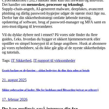
Cybersikkerhed i 2025 handler ikke kun om firewalls og antivirus.
Det handler om
mennesker, processer og teknologi
.
Supply‑chain‑angreb, AI‑genereret malware, deepfakes, avanceret
phishing og dårlig password‑hygiejne udgør de største risici lige nu.
Derfor bør din sikkerhedsstrategi omfatte løbende træning,
opdatering af software, brug af password‑manager og MFA samt en
zero‑trust‑tilgang til leverandører.
Vil du dykke dybere ned i emnet? På vores side finder du flere
guides, f.eks. hvordan du bygger et sikkert hjemmenetværk eller
opstiller en simpel honeypot til at fange angribere. Husk at abonnere
på vores nyhedsbrev, så du ikke går glip af de nyeste sikkerhedstips
og tutorials.
Tags:
IT Sikkerhed
,
IT-support til virksomheder
Indlægsnavigation
Previous
Gratis backup og skylagring – sådan beskytter du dine data uden at betale
post:
21. august 2025
Next
Sikker opbevaring af koder: Slip for kodekaos med Bitwarden (privat og erhverv)
post:
17. februar 2026
Du kan muligvis også interesse dig for