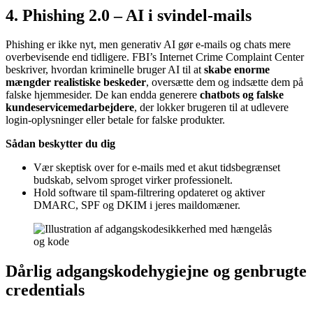
4. Phishing 2.0 – AI i svindel‑mails
Phishing er ikke nyt, men generativ AI gør e‑mails og chats mere
overbevisende end tidligere. FBI’s Internet Crime Complaint Center
beskriver, hvordan kriminelle bruger AI til at
skabe enorme
mængder realistiske beskeder
, oversætte dem og indsætte dem på
falske hjemmesider. De kan endda generere
chatbots og falske
kundeservicemedarbejdere
, der lokker brugeren til at udlevere
login‑oplysninger eller betale for falske produkter.
Sådan beskytter du dig
Vær skeptisk over for e‑mails med et akut tidsbegrænset
budskab, selvom sproget virker professionelt.
Hold software til spam‑filtrering opdateret og aktiver
DMARC, SPF og DKIM i jeres maildomæner.
Dårlig adgangskodehygiejne og genbrugte
credentials