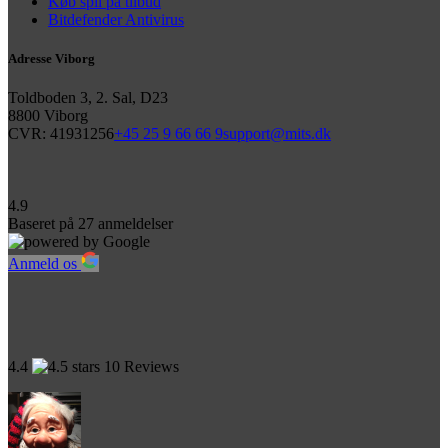
Køb spil på tilbud
Bitdefender Antivirus
Adresse Viborg
Toldboden 3, 2. Sal, D23
8800 Viborg
CVR: 41931256
+45 25 9 66 66 9
support@mits.dk
4.9
Baseret på
27
anmeldelser
Anmeld os
4.4
10 Reviews