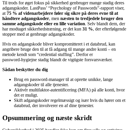
Til trods for øget fokus på sikkerhed genbruger mange stadig deres
adgangskoder. LastPass’ “Psychology of Passwords”‑rapport viser,
at
75 % af videnarbejdere føler sig sikre på deres evne til at
håndtere adgangskoder
, men
næsten to tredjedele bruger den
samme adgangskode eller en lille variation
. Selv blandt dem, der
har modtaget sikkerhedstræning, er det kun
31 %
, der efterfølgende
stopper med at genbruge adgangskoder.
Hvis en adgangskode bliver kompromitteret i et databrud, kan
angribere bruge den til at få adgang til mange andre konti – en
metode kendt som “credential stuffing”. Derfor er
password‑hygiejne stadig blandt de vigtigste forsvarsværker.
Sådan beskytter du dig
Brug en password‑manager til at oprette unikke, lange
adgangskoder til alle tjenester.
Aktivér multifaktor‑autentificering (MFA) på alle konti, hvor
det er muligt.
Skift adgangskoder regelmæssigt og især hvis du hører om et
databrud, der involverer en af dine tjenester.
Opsummering og næste skridt