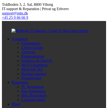
Toldboden 3, 2. Sal, 8800 Viborg
IT-support & Reparation | Privat og Erhverv
support@mits.dk
+45 25 9 66 66 9
IT-support
Fjernsupport
Erhvervsaftale
Antivirus
Printopsætning
Windows & MacOS
Wi-Fi Opsætning
Microsoft 365
Backup Løsning
Hjemmesider
Reparation
PC Reparation
Mac Reparation
iMac Reparation
Computer Rens
Priser