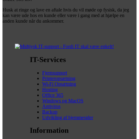
Husk at ringe og lave en aftale hvis du vil møde op fysisk, da jeg
kan være ude hos en kunde eller være i gang med at hjælpe en
anden kunde når du ankommer.
IT-Services
Fjernsupport
Printeropsætning
Wi-Fi Opsætning
Hosting
Office 365
Windows og MacOS
Antivirus
Backup
Udvikling af hjemmesider
Information