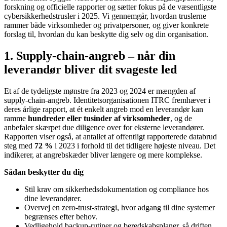
forskning og officielle rapporter og sætter fokus på de væsentligste
cybersikkerhedstrusler i 2025. Vi gennemgår, hvordan truslerne
rammer både virksomheder og privatpersoner, og giver konkrete
forslag til, hvordan du kan beskytte dig selv og din organisation.
1. Supply‑chain‑angreb – når din
leverandør bliver dit svageste led
Et af de tydeligste mønstre fra 2023 og 2024 er mængden af
supply‑chain‑angreb. Identitetsorganisationen ITRC fremhæver i
deres årlige rapport, at ét enkelt angreb mod en leverandør kan
ramme
hundreder eller tusinder af virksomheder
, og de
anbefaler skærpet due diligence over for eksterne leverandører.
Rapporten viser også, at antallet af offentligt rapporterede databrud
steg med
72 %
i 2023 i forhold til det tidligere højeste niveau. Det
indikerer, at angrebskæder bliver længere og mere komplekse.
Sådan beskytter du dig
Stil krav om sikkerhedsdokumentation og compliance hos
dine leverandører.
Overvej en zero‑trust‑strategi, hvor adgang til dine systemer
begrænses efter behov.
Vedligehold backup‑rutiner og beredskabsplaner, så driften