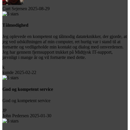
Curt Sejersen
2025-08-29
Tålmodighed
Jeg oplevede en kompetent og tålmodig datateknikker, der gjorde, at
jeg ved udskiftningen af min computer, ret hurtig var i stand til at
fortsætte og vedligeholde min kontakt og dialog med omverdenen.
Jeg har gennem fjernsupport trukket på Midtjysk IT-support,
jævnligt i mange år og vil fortsætte med dette.
k
kunde
2025-02-22
God og kompetent service
God og kompetent service
JP
John Pedersen
2025-01-30