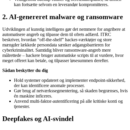
kan fortsætte selvom en leverandør kompromitteres.
2. AI‑genereret malware og ransomware
Udviklingen af kunstig intelligens gør det nemmere for angribere at
automatisere angreb og tilpasse dem til ofrets adfærd. ITRC
beskriver, hvordan “off‑the‑shelf” hacker‑værktøjer og store
mængder lækkede persondata sænker adgangsbarrieren for
cyberkriminalitet. Samtidig bliver ransomware‑angreb mere
målrettede – hackere bruger automatiske scripts til at vurdere, hvor
meget offeret kan betale, og tilpasser løsesummen derefter.
Sådan beskytter du dig
Hold systemer opdateret og implementer endpoint‑sikkerhed,
der kan identificere anomale processer.
Gør brug af netværkssegmentering, så skaden begrænses, hvis
én maskine inficeres.
Anvend multi‑faktor‑autentificering på alle kritiske konti og
tjenester.
Deepfakes og AI-svindel