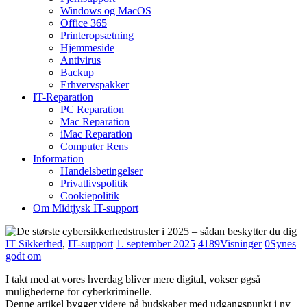
Windows og MacOS
Office 365
Printeropsætning
Hjemmeside
Antivirus
Backup
Erhvervspakker
IT-Reparation
PC Reparation
Mac Reparation
iMac Reparation
Computer Rens
Information
Handelsbetingelser
Privatlivspolitik
Cookiepolitik
Om Midtjysk IT-support
IT Sikkerhed
,
IT-support
1. september 2025
4189
Visninger
0
Synes
godt om
I takt med at vores hverdag bliver mere digital, vokser øgså
mulighederne for cyberkriminelle.
Denne artikel bygger videre på budskaber med udgangspunkt i ny