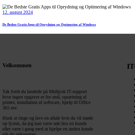
12. august 2024
De Bedste Gratis Apps til Oprydning og Optimering af Windows
Velkommen
IT
Tak fordi du landede på Midtjysk IT-support
hvor ingen opgaver er for små, opsætning af
printer, installation af software, hjælp til Office
365 mv.
Husk at ringe og lave en aftale hvis du vil møde
op fysisk, da jeg kan være ude hos en kunde
eller være i gang med at hjælpe en anden kunde
når du ankommer.