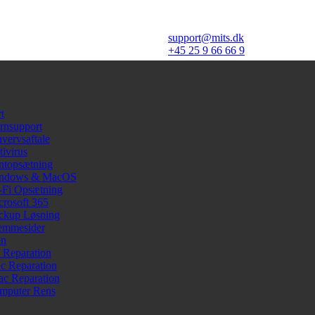
support@mits.dk
+45 25 9 66 66 9
t
rnsupport
vervsaftale
ivirus
ntopsætning
ndows & MacOS
-Fi Opsætning
crosoft 365
ckup Løsning
emmesider
on
 Reparation
c Reparation
ac Reparation
mputer Rens