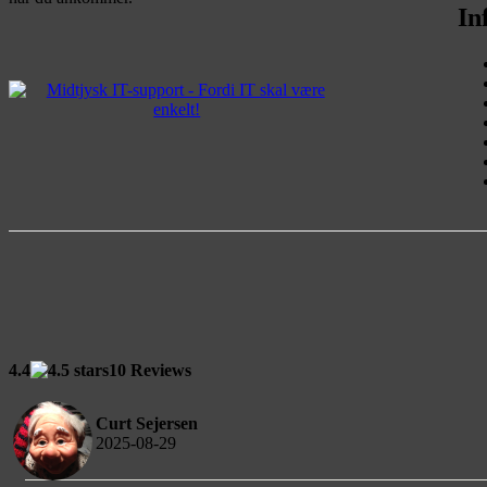
In
4.4
10 Reviews
Curt Sejersen
2025-08-29