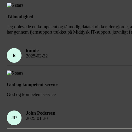
Tålmodighed
Jeg oplevede en kompetent og tålmodig datateknikker, der gjorde, at
har gennem fjernsupport trukket på Midtjysk IT-support, jævnligt i 
kunde
k
2025-02-22
God og kompetent service
God og kompetent service
John Pedersen
JP
2025-01-30