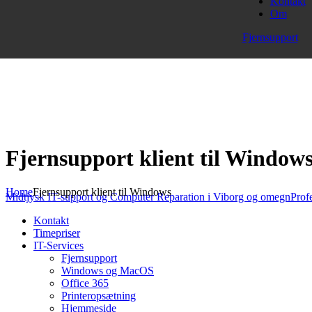
Kontakt
Om
Fjernsupport
Fjernsupport klient til Window
Home
Fjernsupport klient til Windows
Midtjysk IT-support og Computer Reparation i Viborg og omegn
Prof
Kontakt
Timepriser
IT-Services
Fjernsupport
Windows og MacOS
Office 365
Printeropsætning
Hjemmeside