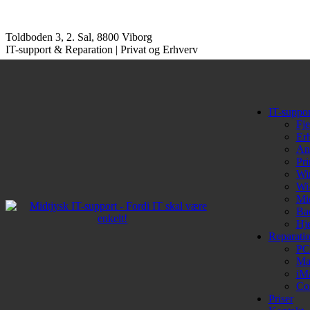
Toldboden 3, 2. Sal, 8800 Viborg
IT-support & Reparation | Privat og Erhverv
IT-suppor
Fje
Erh
Ant
Pri
Wi
Wi
Mi
Ba
Hj
Reparati
PC
Ma
iM
Co
Priser