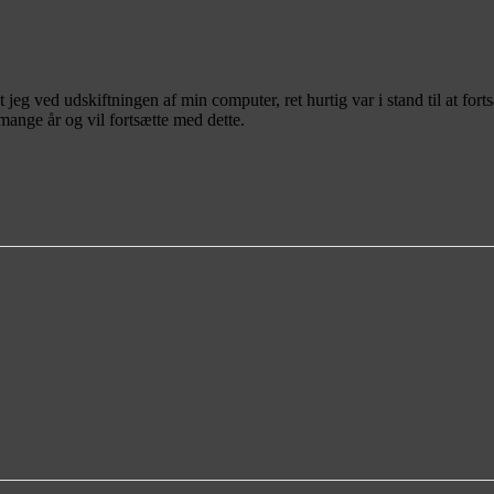
 jeg ved udskiftningen af min computer, ret hurtig var i stand til at f
mange år og vil fortsætte med dette.