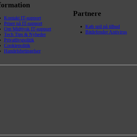
formation
Partnere
Kontakt IT-support
Priser på IT-support
Køb spil på tilbud
Om Midtjysk IT-support
Bitdefender Antivirus
Tech Tips & Nyheder
Privatlivspolitik
Cookiepolitik
Handelsbetingelser