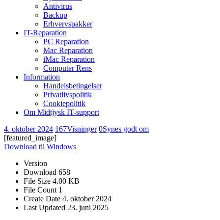
Antivirus
Backup
Erhvervspakker
IT-Reparation
PC Reparation
Mac Reparation
iMac Reparation
Computer Rens
Information
Handelsbetingelser
Privatlivspolitik
Cookiepolitik
Om Midtjysk IT-support
4. oktober 2024
167
Visninger
0
Synes godt om
[featured_image]
Download til Windows
Version
Download
658
File Size
4.00 KB
File Count
1
Create Date
4. oktober 2024
Last Updated
23. juni 2025