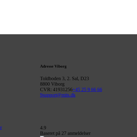
Adresse Viborg
Toldboden 3, 2. Sal, D23
8800 Viborg
CVR: 41931256
+45 25 9 66 66
9
support@mits.dk
r
4.9
Baseret på
27
anmeldelser